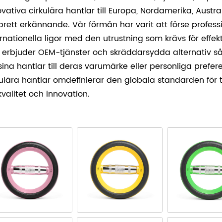
ovativa cirkulära hantlar till Europa, Nordamerika, Austr
 brett erkännande. Vår förmån har varit att förse profes
ernationella ligor med den utrustning som krävs för effek
 erbjuder OEM-tjänster och skräddarsydda alternativ så
sina hantlar till deras varumärke eller personliga prefere
kulära hantlar omdefinierar den globala standarden fö
kvalitet och innovation.