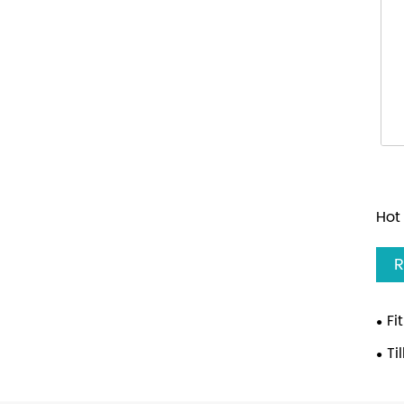
Hot 
R
Fi
Ti