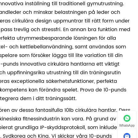
vativa inställning till traditionell gymutrustning.
handleder och minskar belastningen på leder och
ras cirkulära design uppmuntrar till rätt form under
 pass trevlig och stressfri. En annan bra funktion med
erfekta utrymmesbesparande lösningen för alla
ntel- och kettlebellanvändning, samt användas som
elare som försöker lägga till lite variation till din
10-punds innovativa cirkulära hantlarna ett viktigt
h uppfinningsrika utrustning till din träningsrutin
eras exceptionella säkerhetsfunktioner, perfekta
skompetens kan förändra spelet. Prova de 10-punds
tegrera dem i ditt träningssätt.
ren av dessa fantasifulla 10lb cirkulära hantlar. Dess
inesiska fitnessindustrin kan vara. På grund av vårt
WhatsApp
erat grundliga IP-skyddsprotokoll, som inkluderar
n, Sydkorea och Kina. Vi skickar våra 10-punds