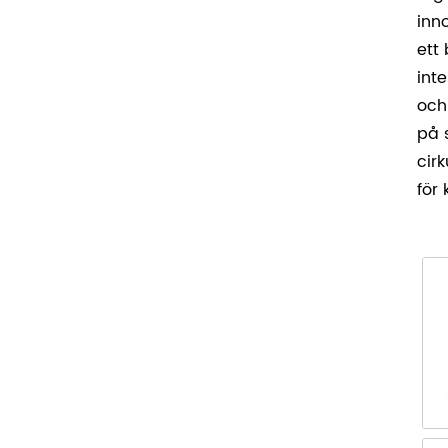
inn
ett
int
och
på 
cir
för 