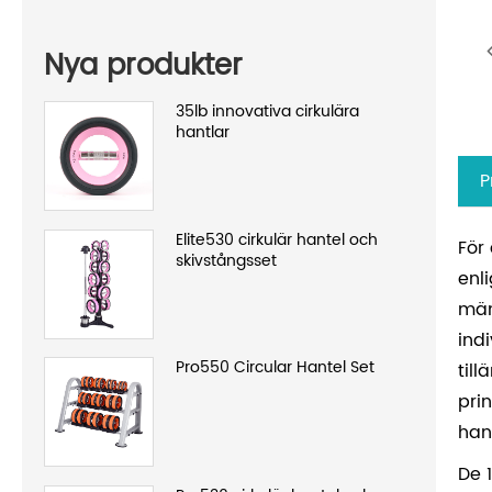
Nya produkter
35lb innovativa cirkulära
hantlar
P
Elite530 cirkulär hantel och
För
skivstångsset
enl
män
ind
Pro550 Circular Hantel Set
til
pri
han
De 