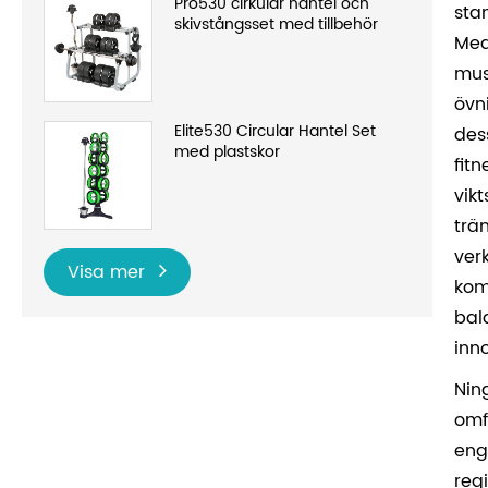
Pro530 cirkulär hantel och
sta
skivstångsset med tillbehör
Med
mus
övn
Elite530 Circular Hantel Set
des
med plastskor
fit
vikt
trä
ver
Visa mer
kom
bal
inn
Nin
omf
eng
reg