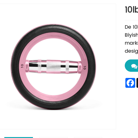
10l
De 10
Biyis
mark
desig