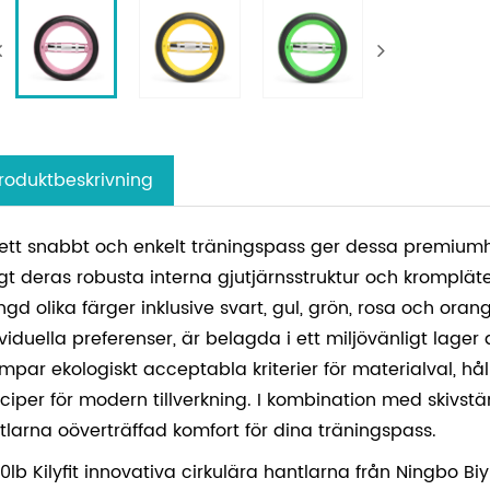
roduktbeskrivning
 ett snabbt och enkelt träningspass ger dessa premiumhan
igt deras robusta interna gjutjärnsstruktur och kromplät
gd olika färger inklusive svart, gul, grön, rosa och orang
ividuella preferenser, är belagda i ett miljövänligt lage
lämpar ekologiskt acceptabla kriterier för materialval, 
nciper för modern tillverkning. I kombination med skivstäng
tlarna oöverträffad komfort för dina träningspass.
10lb Kilyfit innovativa cirkulära hantlarna från Ningbo B