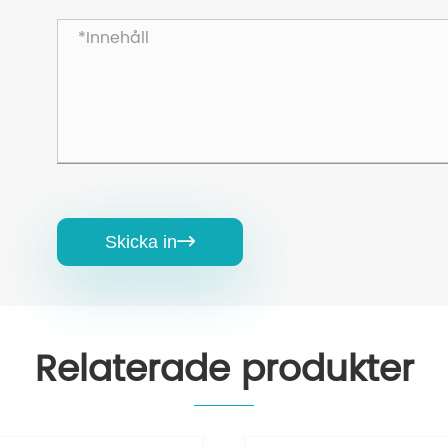
Skicka in

Relaterade produkter