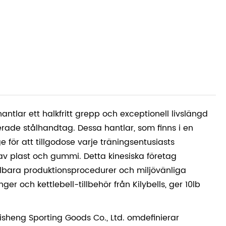
tlar ett halkfritt grepp och exceptionell livslängd
erade stålhandtag. Dessa hantlar, som finns i en
e för att tillgodose varje träningsentusiasts
r av plast och gummi. Detta kinesiska företag
hållbara produktionsprocedurer och miljövänliga
er och kettlebell-tillbehör från Kilybells, ger 10lb
iyisheng Sporting Goods Co., Ltd. omdefinierar