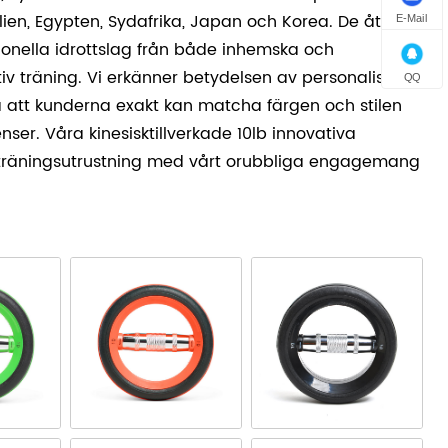
alien, Egypten, Sydafrika, Japan och Korea. De åtnjuter
E-Mail
sionella idrottslag från både inhemska och
tiv träning. Vi erkänner betydelsen av personalisering
QQ
 att kunderna exakt kan matcha färgen och stilen
nser. Våra kinesisktillverkade 10lb innovativa
r träningsutrustning med vårt orubbliga engagemang