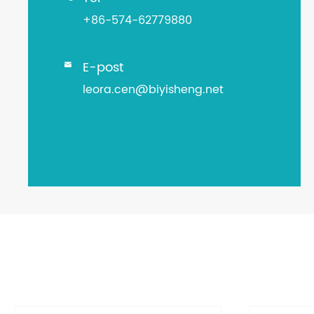
+86-574-62779880
E-post

leora.cen@biyisheng.net