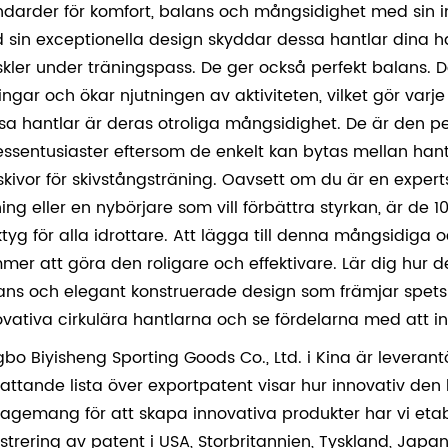
ndarder för komfort, balans och mångsidighet med sin inno
 sin exceptionella design skyddar dessa hantlar dina 
kler under träningspass. De ger också perfekt balans. De
ingar och ökar njutningen av aktiviteten, vilket gör varje
sa hantlar är deras otroliga mångsidighet. De är den p
nessentusiaster eftersom de enkelt kan bytas mellan ha
skivor för skivstångsträning. Oavsett om du är en expertsp
ning eller en nybörjare som vill förbättra styrkan, är de 
ktyg för alla idrottare. Att lägga till denna mångsidiga oc
mer att göra den roligare och effektivare. Lär dig hur d
ans och elegant konstruerade design som främjar spet
ovativa cirkulära hantlarna och se fördelarna med att in
gbo Biyisheng Sporting Goods Co., Ltd. i Kina är leverantö
attande lista över exportpatent visar hur innovativ den k
agemang för att skapa innovativa produkter har vi etabl
istrering av patent i USA, Storbritannien, Tyskland, Japa