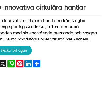
b innovativa cirkulära hantlar
lb innovativa cirkulära hantlarna från Ningbo
heng Sporting Goods Co., Ltd. sticker ut på
naden med sin enastående prestanda och snygga
n. De marknadsförs under varumärket Kilybells.
Skicka förfrågan
Facebook
X
WhatsApp
Pinterest
LinkedIn
Share