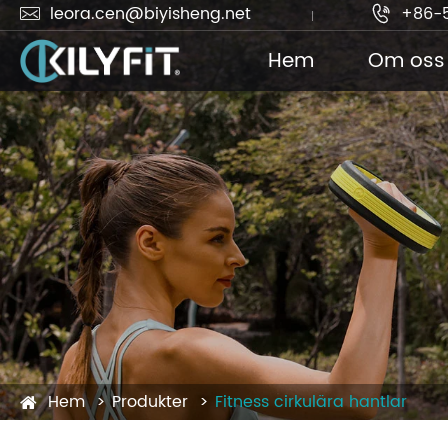
leora.cen@biyisheng.net
+86-


Hem
Om oss
Hem
Produkter
Fitness cirkulära hantlar