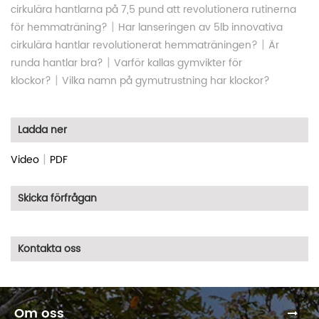
cirkulära hantlarna på 7,5 pund att revolutionera rutinerna
|
för hemmaträning?
Har lanseringen av 5lb innovativa
|
cirkulära hantlar revolutionerat hemmaträningen?
Är
|
runda hantlar bra?
Varför kallas gymvikter för
|
klockor?
Vilka namn på gymutrustning har klockor?
Ladda ner
|
Video
PDF
Skicka förfrågan
Kontakta oss
Om oss