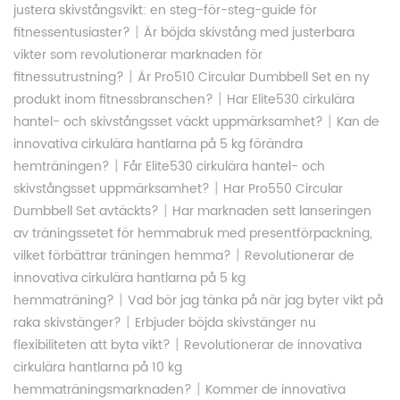
justera skivstångsvikt: en steg-för-steg-guide för
|
fitnessentusiaster?
Är böjda skivstång med justerbara
vikter som revolutionerar marknaden för
|
fitnessutrustning?
Är Pro510 Circular Dumbbell Set en ny
|
produkt inom fitnessbranschen?
Har Elite530 cirkulära
|
hantel- och skivstångsset väckt uppmärksamhet?
Kan de
innovativa cirkulära hantlarna på 5 kg förändra
|
hemträningen?
Får Elite530 cirkulära hantel- och
|
skivstångsset uppmärksamhet?
Har Pro550 Circular
|
Dumbbell Set avtäckts?
Har marknaden sett lanseringen
av träningssetet för hemmabruk med presentförpackning,
|
vilket förbättrar träningen hemma?
Revolutionerar de
innovativa cirkulära hantlarna på 5 kg
|
hemmaträning?
Vad bör jag tänka på när jag byter vikt på
|
raka skivstänger?
Erbjuder böjda skivstänger nu
|
flexibiliteten att byta vikt?
Revolutionerar de innovativa
cirkulära hantlarna på 10 kg
|
hemmaträningsmarknaden?
Kommer de innovativa