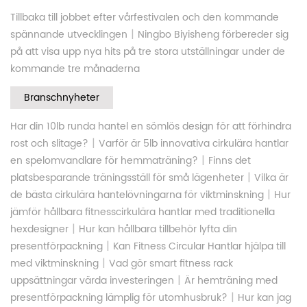
Tillbaka till jobbet efter vårfestivalen och den kommande
|
spännande utvecklingen
Ningbo Biyisheng förbereder sig
på att visa upp nya hits på tre stora utställningar under de
kommande tre månaderna
Branschnyheter
Har din 10lb runda hantel en sömlös design för att förhindra
|
rost och slitage?
Varför är 5lb innovativa cirkulära hantlar
|
en spelomvandlare för hemmaträning?
Finns det
|
platsbesparande träningsställ för små lägenheter
Vilka är
|
de bästa cirkulära hantelövningarna för viktminskning
Hur
jämför hållbara fitnesscirkulära hantlar med traditionella
|
hexdesigner
Hur kan hållbara tillbehör lyfta din
|
presentförpackning
Kan Fitness Circular Hantlar hjälpa till
|
med viktminskning
Vad gör smart fitness rack
|
uppsättningar värda investeringen
Är hemträning med
|
presentförpackning lämplig för utomhusbruk?
Hur kan jag