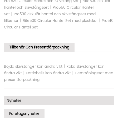
|
Pro 530 Circular Hantel och Skivstång Set
Elite530 cirkulär
|
hantel och skivstångsset
Pro550 Circular Hantel
|
Set
Pro530 cirkulär hantel och skivstångsset med
|
|
tillbehör
Elite530 Circular Hantel Set med plastskor
Pro510
Circular Hantel Set
Tillbehör Och Presentförpackning
|
Böjda skivstänger kan ändra vikt
Raka skivstänger kan
|
|
ändra vikt
Kettlebells kan ändra vikt
Hemträningsset med
presentförpackning
Nyheter
Företagsnyheter