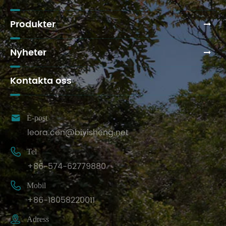
Produkter
Nyheter
Kontakta oss

E-post
leora.cen@biyisheng.net

Tel
+86-574-62779880

Mobil
+86-18058220011

Adress